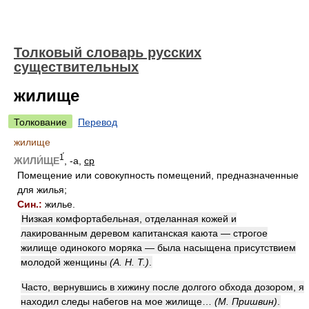
Толковый словарь русских
существительных
жилище
Толкование
Перевод
жилище
1́
ЖИЛИ́ЩЕ
, -а,
ср
Помещение или совокупность помещений, предназначенные
для жилья;
Син.:
жилье.
Низкая комфортабельная, отделанная кожей и
лакированным деревом капитанская каюта — строгое
жилище одинокого моряка — была насыщена присутствием
молодой женщины
(А. Н. Т.)
.
Часто, вернувшись в хижину после долгого обхода дозором, я
находил следы набегов на мое жилище…
(М. Пришвин)
.