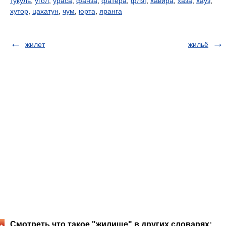
тукуль
,
угол
,
ураса
,
фанза
,
фатера
,
флэт
,
хавира
,
хаза
,
хауз
,
хутор
,
цахатун
,
чум
,
юрта
,
яранга
жилет
жильё
Смотреть что такое "жилище" в других словарях: