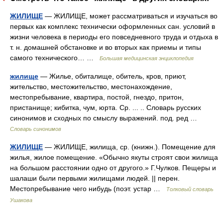
ЖИЛИЩЕ
— ЖИЛИЩЕ, может рассматриваться и изучаться во
первых как комплекс технически оформленных сан. условий в
жизни человека в периоды его повседневного труда и отдыха в
т. н. домашней обстановке и во вторых как приемы и типы
самого технического… …
Большая медицинская энциклопедия
жилище
— Жилье, обиталище, обитель, кров, приют,
жительство, местожительство, местонахождение,
местопребывание, квартира, постой, гнездо, притон,
пристанище; кибитка, чум, юрта. Ср. ... .. Словарь русских
синонимов и сходных по смыслу выражений. под. ред …
Словарь синонимов
ЖИЛИЩЕ
— ЖИЛИЩЕ, жилища, ср. (книжн.). Помещение для
жилья, жилое помещение. «Обычно якуты строят свои жилища
на большом расстоянии одно от другого.» Г.Чулков. Пещеры и
шалаши были первыми жилищами людей. || перен.
Местопребывание чего нибудь (поэт. устар …
Толковый словарь
Ушакова