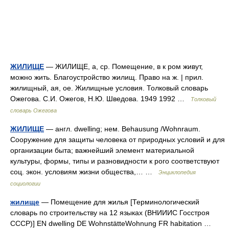
ЖИЛИЩЕ
— ЖИЛИЩЕ, а, ср. Помещение, в к ром живут,
можно жить. Благоустройство жилищ. Право на ж. | прил.
жилищный, ая, ое. Жилищные условия. Толковый словарь
Ожегова. С.И. Ожегов, Н.Ю. Шведова. 1949 1992 …
Толковый
словарь Ожегова
ЖИЛИЩЕ
— англ. dwelling; нем. Behausung /Wohnraum.
Сооружение для защиты человека от природных условий и для
организации быта; важнейший элемент материальной
культуры, формы, типы и разновидности к рого соответствуют
соц. экон. условиям жизни общества,… …
Энциклопедия
социологии
жилище
— Помещение для жилья [Терминологический
словарь по строительству на 12 языках (ВНИИИС Госстроя
СССР)] EN dwelling DE WohnstätteWohnung FR habitation …