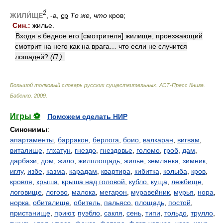
2́
ЖИЛИ́ЩЕ
, -а,
ср
То же, что
кров;
Син.:
жилье.
Входя в бедное его [смотрителя] жилище, проезжающий
смотрит на него как на врага… что если не случится
лошадей?
(П.).
Большой толковый словарь русских существительных. АСТ-Пресс Книга
.
Бабенко
.
2009
.
Игры ⚽
Поможем сделать НИР
Синонимы
:
апартаменты
,
барракон
,
берлога
,
боио
,
валкаран
,
вигвам
,
виталище
,
глхатун
,
гнездо
,
гнездовье
,
голомо
,
гроб
,
дам
,
дарбази
,
дом
,
жило
,
жилплощадь
,
жилье
,
землянка
,
зимник
,
иглу
,
избе
,
казма
,
карадам
,
квартира
,
кибитка
,
колыба
,
кров
,
кровля
,
крыша
,
крыша над головой
,
кубло
,
куща
,
лежбище
,
логовище
,
логово
,
малока
,
мегарон
,
муравейник
,
мурья
,
нора
,
норка
,
обиталище
,
обитель
,
пальясо
,
площадь
,
постой
,
пристанище
,
приют
,
пуэбло
,
сакля
,
сень
,
типи
,
тольдо
,
трулло
,