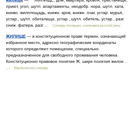
жилище
— ЖИЛИЩЕ, дом, квартира, кровля, пристанище,
приют, угол, шутл. апартаменты, неодобр. нора, шутл. хата,
книжн. жилплощадь, книжн. кров, книжн. очаг, устар. мурья,
устар., шутл. обиталище, устар., шутл. обитель, устар., разг.
сниж. фатера, разг …
Словарь-тезаурус синонимов русской речи
ЖИЛИЩЕ
— в конституционном праве термин, означающий
избранное место, адресно географические координаты
которого определяют помещение, специально
предназначенное для свободного проживания человека.
Конституционно правовое понятие Ж. шире понятия жилое…
…
Юридический словарь